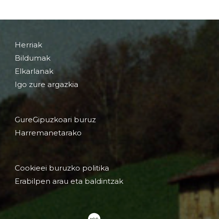
Herriak
Bildumak
Elkarlanak
Igo zure argazkia
GureGipuzkoari buruz
Harremanetarako
Cookieei buruzko politika
Erabilpen arau eta baldintzak