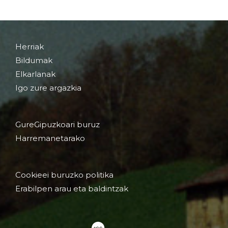
Herriak
Bildumak
Elkarlanak
Igo zure argazkia
GureGipuzkoari buruz
Harremanetarako
Cookieei buruzko politika
Erabilpen arau eta baldintzak