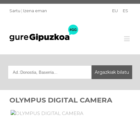
Sartu
|
Izena eman
EU
ES
OLYMPUS DIGITAL CAMERA