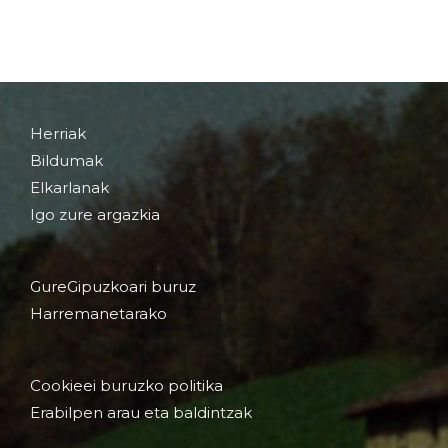
Herriak
Bildumak
Elkarlanak
Igo zure argazkia
GureGipuzkoari buruz
Harremanetarako
Cookieei buruzko politika
Erabilpen arau eta baldintzak