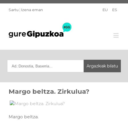
Sartu
|
Izena eman
EU
ES
Margo beltza. Zirkulua?
Margo beltza.