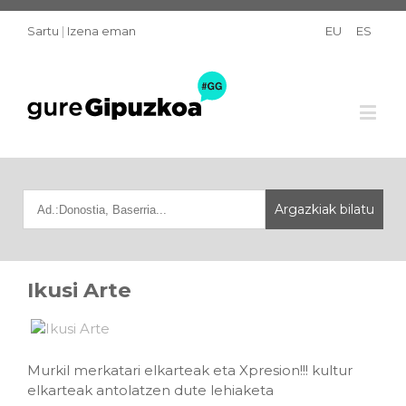
Sartu
|
Izena eman
EU
ES
Ikusi Arte
Murkil merkatari elkarteak eta Xpresion!!! kultur
elkarteak antolatzen dute lehiaketa