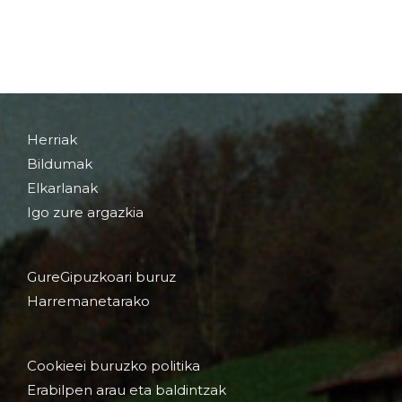
Herriak
Bildumak
Elkarlanak
Igo zure argazkia
GureGipuzkoari buruz
Harremanetarako
Cookieei buruzko politika
Erabilpen arau eta baldintzak