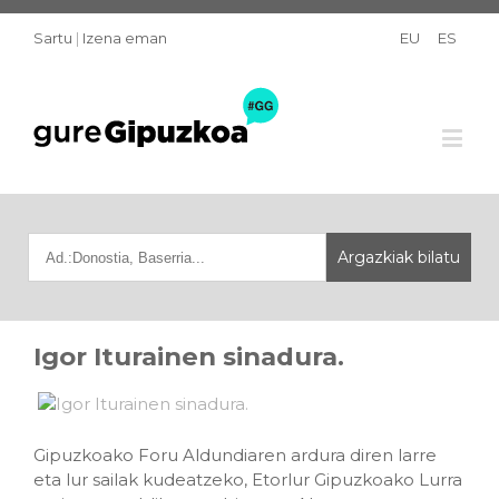
Sartu
|
Izena eman
EU
ES
Igor Iturainen sinadura.
Gipuzkoako Foru Aldundiaren ardura diren larre
eta lur sailak kudeatzeko, Etorlur Gipuzkoako Lurra