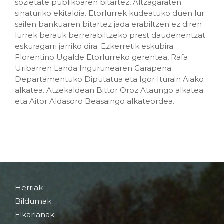
sozietate publikoaren bitartez, Altzagaraten
sinaturiko ekitaldia. Etorlurrek kudeatuko duen lur
sailen bankuaren bitartez jada erabiltzen ez diren
lurrek berauk berrerabiltzeko prest daudenentzat
eskuragarri jarriko dira. Ezkerretik eskubira:
Florentino Ugalde Etorlurreko gerentea, Rafa
Uribarren Landa Ingurunearen Garapena
Departamentuko Diputatua eta Igor Iturain Aiako
alkatea. Atzekaldean Bittor Oroz Ataungo alkatea
eta Aitor Aldasoro Beasaingo alkateordea.
Herriak
Bildumak
Elkarlanak