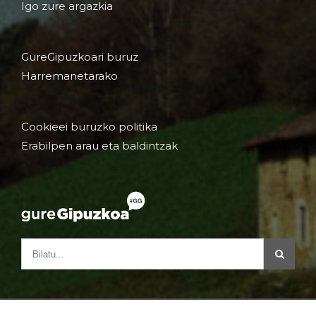
Igo zure argazkia
GureGipuzkoari buruz
Harremanetarako
Cookieei buruzko politika
Erabilpen arau eta baldintzak