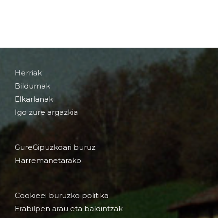
Herriak
Bildumak
Elkarlanak
Igo zure argazkia
GureGipuzkoari buruz
Harremanetarako
Cookieei buruzko politika
Erabilpen arau eta baldintzak