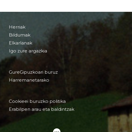
Herriak
Bildumak
Elkarlanak
Igo zure argazkia
GureGipuzkoari buruz
Harremanetarako
Cookieei buruzko politika
Erabilpen arau eta baldintzak