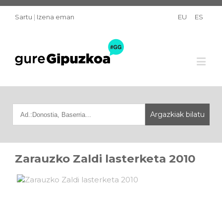
Sartu
|
Izena eman
EU
ES
Zarauzko Zaldi lasterketa 2010