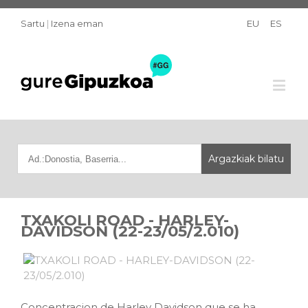
Sartu
|
Izena eman
EU
ES
TXAKOLI ROAD - HARLEY-
DAVIDSON (22-23/05/2.010)
Concentracion de Harley Davidson que se ha