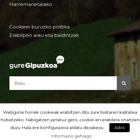
Harremanetarako
Cookieei buruzko politika
Erabilpen arau eta baldintzak
Webgune honek cookieak erabiltzen ditu zure bisitaren kalitatea
hobetzeko. Nabigatzen jarraituz gero, cookie-en erabilera onartzen
duzu. Hala ere konfigurazioa aldatu dezakezu .
Ados
Informazio gehiago