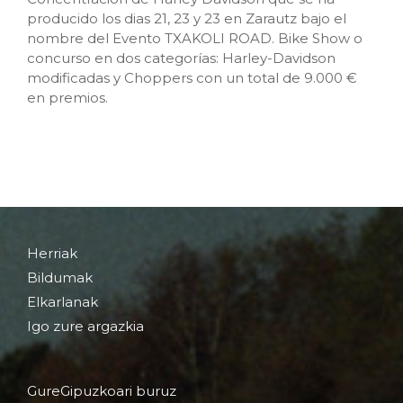
producido los dias 21, 23 y 23 en Zarautz bajo el
nombre del Evento TXAKOLI ROAD. Bike Show o
concurso en dos categorías: Harley-Davidson
modificadas y Choppers con un total de 9.000 €
en premios.
Herriak
Bildumak
Elkarlanak
Igo zure argazkia
GureGipuzkoari buruz