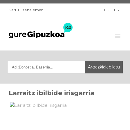
Sartu
|
Izena eman
EU
ES
Larraitz ibilbide irisgarria