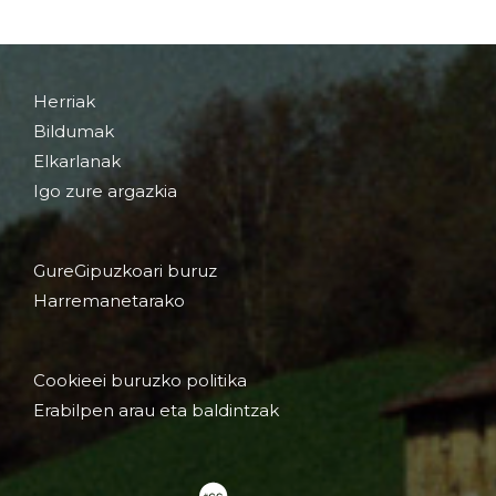
Herriak
Bildumak
Elkarlanak
Igo zure argazkia
GureGipuzkoari buruz
Harremanetarako
Cookieei buruzko politika
Erabilpen arau eta baldintzak