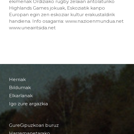
ekimenak Ordiziako rugby zelaian antolaturiko
Highlands Games jokuak, Eskoziatik kanpo
Europan egin zen eskoziar kultur erakustaldirik
handiena. Info osagarria: www.nazioenmundua.net
www.uneairitsida.net
Herriak
Bildumak
Elkarlanak
Igo zure argazkia
GureGipuzkoari buruz
Harremanetarako