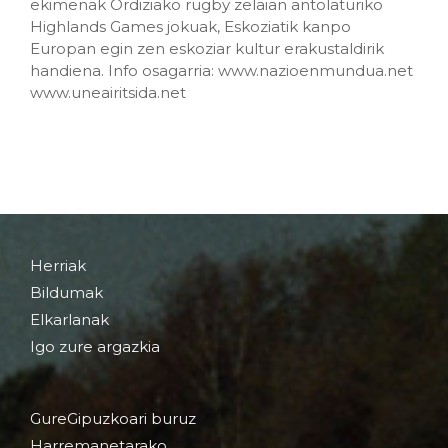
ekimenak Ordiziako rugby zelaian antolaturiko
Highlands Games jokuak, Eskoziatik kanpo
Europan egin zen eskoziar kultur erakustaldirik
handiena. Info osagarria: www.nazioenmundua.net
www.uneairitsida.net
Herriak
Bildumak
Elkarlanak
Igo zure argazkia
GureGipuzkoari buruz
Harremanetarako