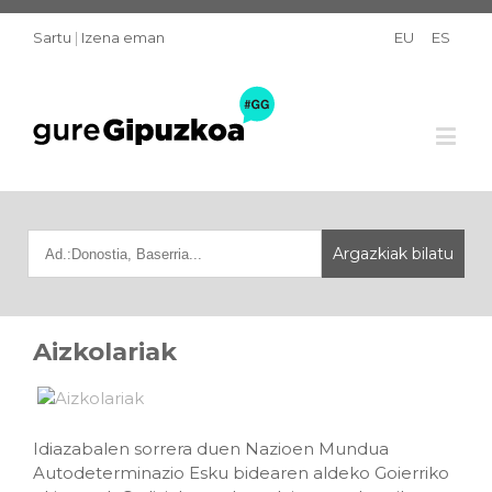
Sartu
|
Izena eman
EU
ES
Aizkolariak
Idiazabalen sorrera duen Nazioen Mundua
Autodeterminazio Esku bidearen aldeko Goierriko