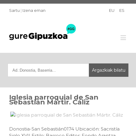
Sartu
|
Izena eman
EU
ES
Iglesia parroquial de San
Sebastián Mártir. Cáliz
Donostia-San Sebastián0174 Ubicación: Sacristía
Siglo XVII Estilo: Barroco Editor: Fondo Arantza