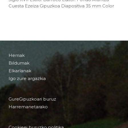
Cuesta Ezeiza Gipuzkoa Diapositiva 35 mm Color
Herriak
Bildumak
Elkarlanak
Igo zure argazkia
GureGipuzkoari buruz
Harremanetarako
Cookieei buruzko politika