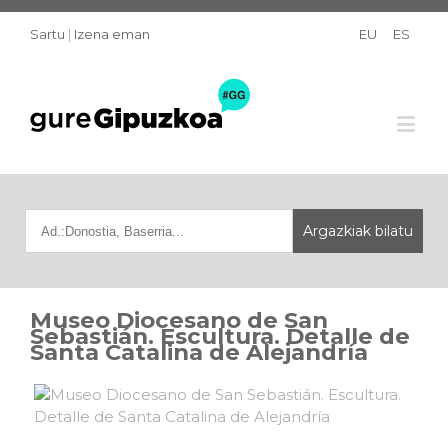
Sartu
|
Izena eman
EU
ES
Museo Diocesano de San
Sebastián. Escultura. Detalle de
Santa Catalina de Alejandría