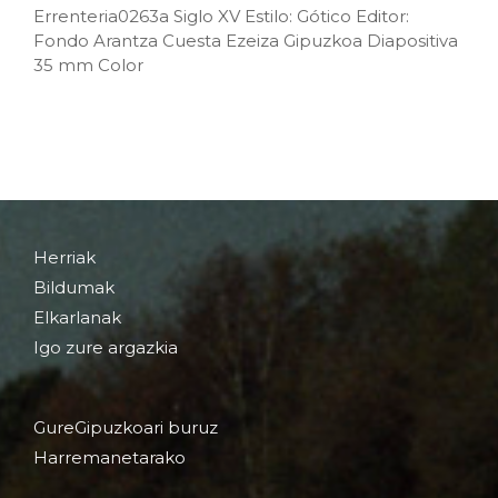
Errenteria0263a Siglo XV Estilo: Gótico Editor:
Fondo Arantza Cuesta Ezeiza Gipuzkoa Diapositiva
35 mm Color
Herriak
Bildumak
Elkarlanak
Igo zure argazkia
GureGipuzkoari buruz
Harremanetarako