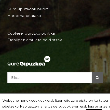
GureGipuzkoari buruz
Harremanetarako
Cookieei buruzko politika
Erabilpen arau eta baldintzak
Webgune honek cookieak erabiltzen ditu zure bisitaren kalitatea
hobetzeko. Nabigatzen jarraituz gero, cookie-en erabilera onartzen