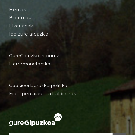
Herriak
Bildumak
Elkarlanak
Igo zure argazkia
GureGipuzkoari buruz
Harremanetarako
Cookieei buruzko politika
Erabilpen arau eta baldintzak