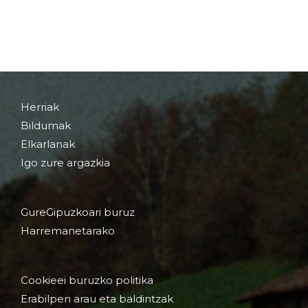
Herriak
Bildumak
Elkarlanak
Igo zure argazkia
GureGipuzkoari buruz
Harremanetarako
Cookieei buruzko politika
Erabilpen arau eta baldintzak