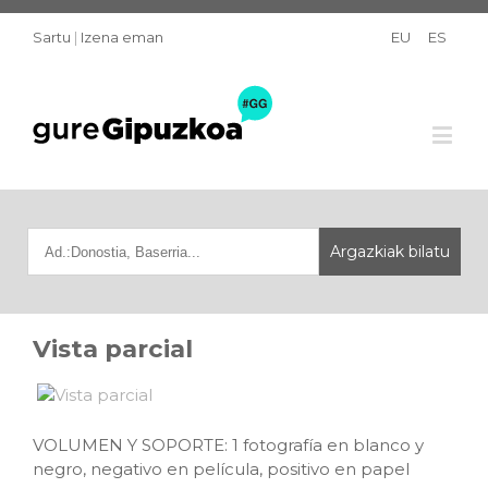
Sartu
|
Izena eman
EU
ES
Vista parcial
VOLUMEN Y SOPORTE: 1 fotografía en blanco y
negro, negativo en película, positivo en papel