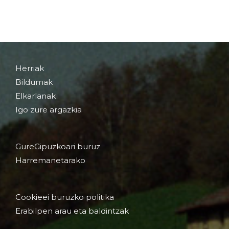
Herriak
Bildumak
Elkarlanak
Igo zure argazkia
GureGipuzkoari buruz
Harremanetarako
Cookieei buruzko politika
Erabilpen arau eta baldintzak