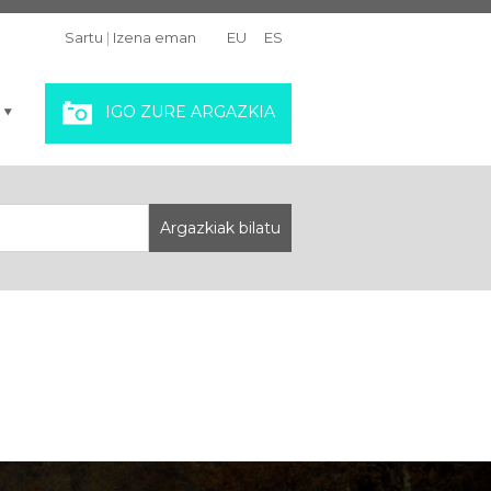
Sartu
|
Izena eman
EU
ES
IGO ZURE ARGAZKIA