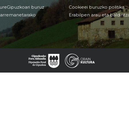
ureGipuzkoari buruz
Cookieei buruzko politika
arremanetarako
Erabilpen arau eta baldintz