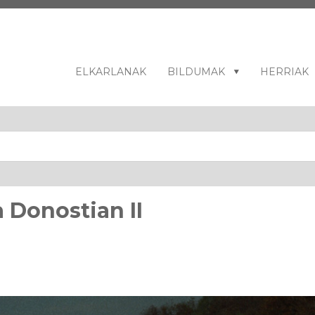
ELKARLANAK
BILDUMAK
HERRIAK
 Donostian II