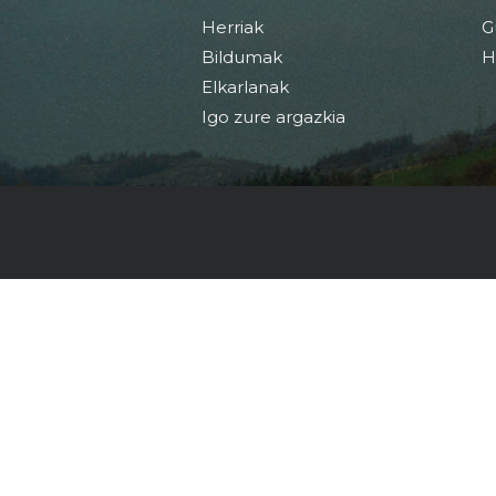
Herriak
G
Bildumak
H
Elkarlanak
Igo zure argazkia