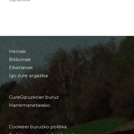
Herriak
Bildumak
Elkarlanak
Igo zure argazkia
GureGipuzkoari buruz
Harremanetarako
Cookieei buruzko politika