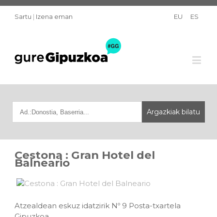
Sartu
|
Izena eman
EU
ES
Cestona : Gran Hotel del
Balneario
Atzealdean eskuz idatzirik Nº 9 Posta-txartela
Gipuzkoa