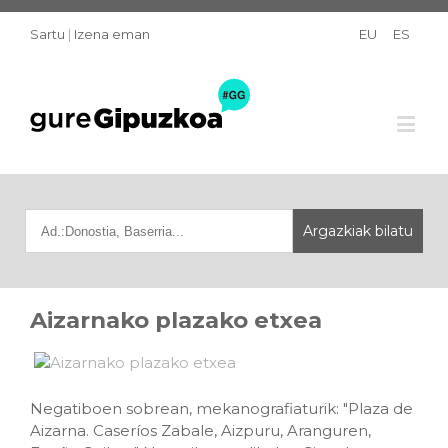
Sartu
|
Izena eman
EU
ES
Aizarnako plazako etxea
Negatiboen sobrean, mekanografiaturik: "Plaza de
Aizarna. Caseríos Zabale, Aizpuru, Aranguren,