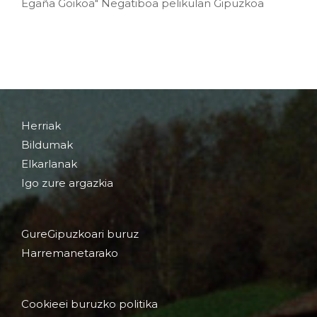
Egaña Goikoa" Negatiboa pelikulan Gipuzkoa
Herriak
Bildumak
Elkarlanak
Igo zure argazkia
GureGipuzkoari buruz
Harremanetarako
Cookieei buruzko politika