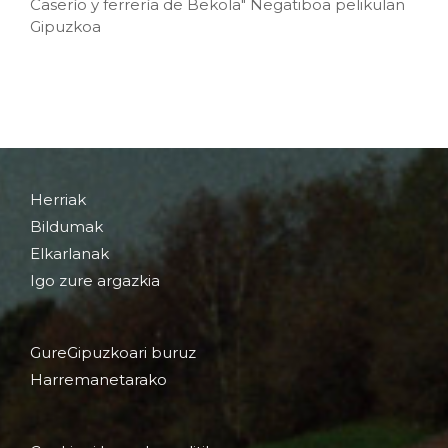
Caserío y ferrería de Bekola" Negatiboa pelikulan
Gipuzkoa
Herriak
Bildumak
Elkarlanak
Igo zure argazkia
GureGipuzkoari buruz
Harremanetarako