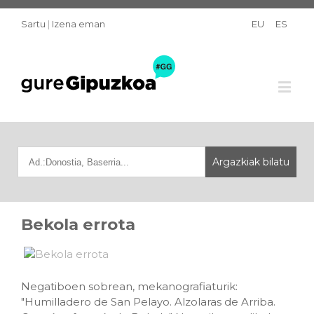
Sartu
|
Izena eman
EU
ES
Bekola errota
Negatiboen sobrean, mekanografiaturik:
"Humilladero de San Pelayo. Alzolaras de Arriba.