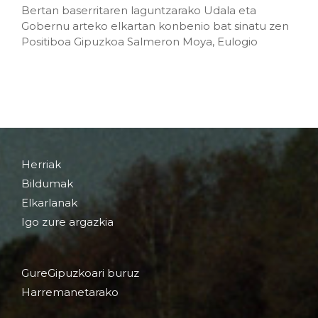
Bertan baserritaren laguntzarako Udala eta
Gobernu arteko elkartan konbenio bat sinatu zen
Positiboa Gipuzkoa Salmeron Moya, Eulogio
Herriak
Bildumak
Elkarlanak
Igo zure argazkia
GureGipuzkoari buruz
Harremanetarako