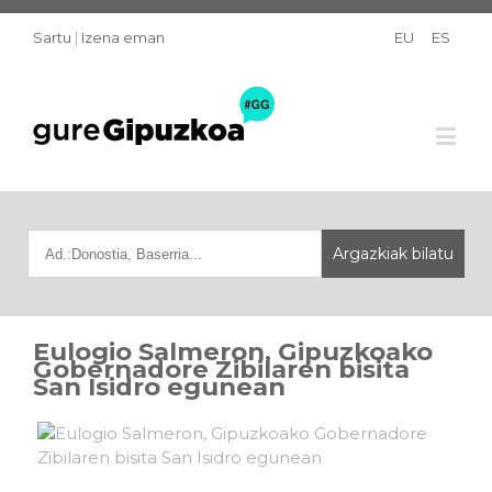
Sartu
|
Izena eman
EU
ES
Eulogio Salmeron, Gipuzkoako
Gobernadore Zibilaren bisita
San Isidro egunean