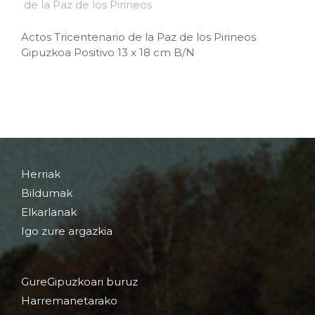
Actos Tricentenario de la Paz de los Pirineos
Gipuzkoa Positivo 13 x 18 cm B/N
Herriak
Bildumak
Elkarlanak
Igo zure argazkia
GureGipuzkoari buruz
Harremanetarako