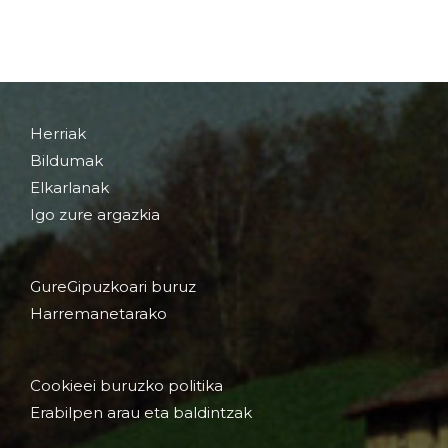
Herriak
Bildumak
Elkarlanak
Igo zure argazkia
GureGipuzkoari buruz
Harremanetarako
Cookieei buruzko politika
Erabilpen arau eta baldintzak