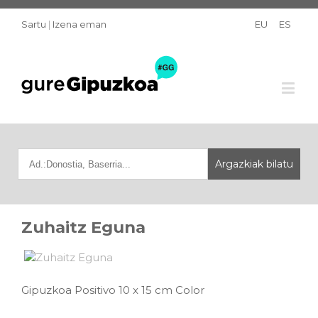
Sartu
|
Izena eman
EU
ES
Zuhaitz Eguna
Gipuzkoa Positivo 10 x 15 cm Color