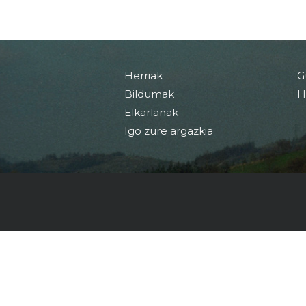
Herriak
G
Bildumak
H
Elkarlanak
Igo zure argazkia