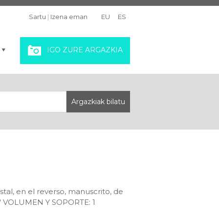
Sartu
|
Izena eman
EU
ES
IGO ZURE ARGAZKIA
tal, en el reverso, manuscrito, de
AR" VOLUMEN Y SOPORTE: 1