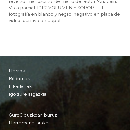
reverso, manuscrito, de mano del autor "Andoain.
Vista parcial. 1916" VOLUMEN Y SOPORTE: 1
fotografía en blanco y negro, negativo en placa de
vidrio, positivo en papel
Herriak
Bildumak
Elkarlanak
Igo zure argazkia
GureGipuzkoari buruz
Harremanetarako