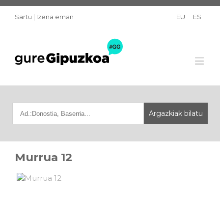
Sartu
|
Izena eman
EU
ES
Murrua 12