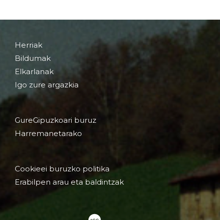
Herriak
Bildumak
Elkarlanak
Igo zure argazkia
GureGipuzkoari buruz
Harremanetarako
Cookieei buruzko politika
Erabilpen arau eta baldintzak