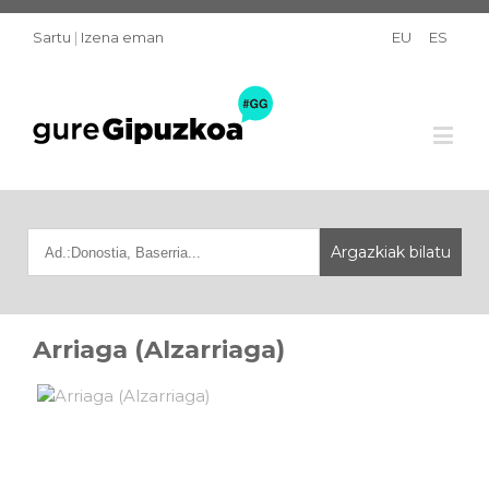
Sartu
|
Izena eman
EU
ES
Arriaga (Alzarriaga)