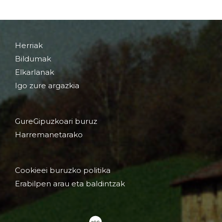
Herriak
Bildumak
Elkarlanak
Igo zure argazkia
GureGipuzkoari buruz
Harremanetarako
Cookieei buruzko politika
Erabilpen arau eta baldintzak