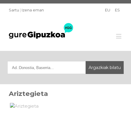
Sartu
|
Izena eman
EU
ES
Ariztegieta