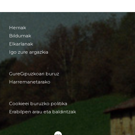
Herriak
Bildumak
Elkarlanak
Igo zure argazkia
GureGipuzkoari buruz
Harremanetarako
Cookieei buruzko politika
Erabilpen arau eta baldintzak