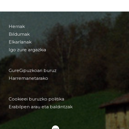
Herriak
Bildumak
Elkarlanak
Igo zure argazkia
GureGipuzkoari buruz
Harremanetarako
Cookieei buruzko politika
Erabilpen arau eta baldintzak