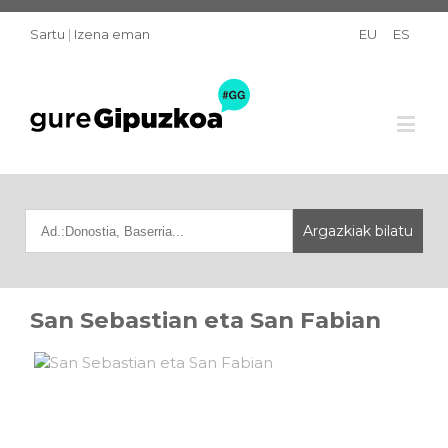
Sartu
|
Izena eman
EU
ES
San Sebastian eta San Fabian