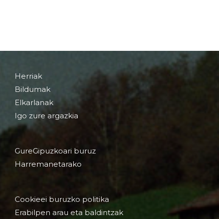
Herriak
Bildumak
Elkarlanak
Igo zure argazkia
GureGipuzkoari buruz
Harremanetarako
Cookieei buruzko politika
Erabilpen arau eta baldintzak