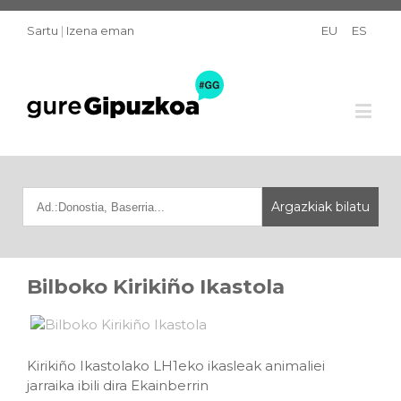
Sartu
|
Izena eman
EU
ES
Bilboko Kirikiño Ikastola
Kirikiño Ikastolako LH1eko ikasleak animaliei
jarraika ibili dira Ekainberrin