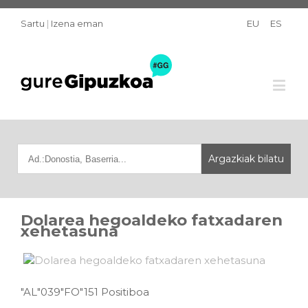
Sartu
|
Izena eman
EU
ES
Dolarea hegoaldeko fatxadaren
xehetasuna
"AL"039"FO"151 Positiboa