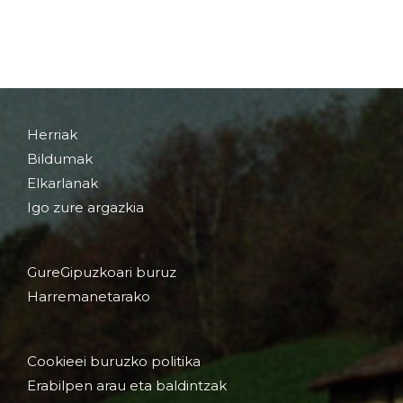
Herriak
Bildumak
Elkarlanak
Igo zure argazkia
GureGipuzkoari buruz
Harremanetarako
Cookieei buruzko politika
Erabilpen arau eta baldintzak