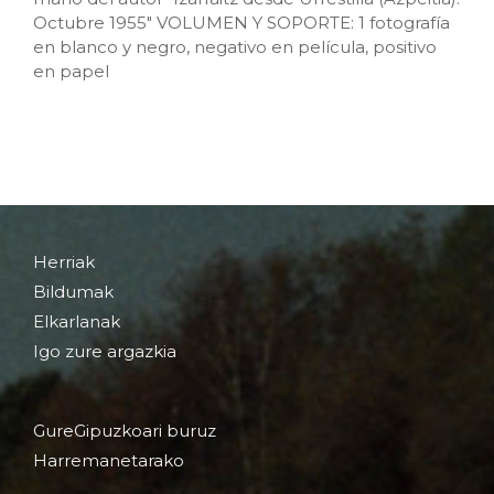
Octubre 1955" VOLUMEN Y SOPORTE: 1 fotografía
en blanco y negro, negativo en película, positivo
en papel
Herriak
Bildumak
Elkarlanak
Igo zure argazkia
GureGipuzkoari buruz
Harremanetarako