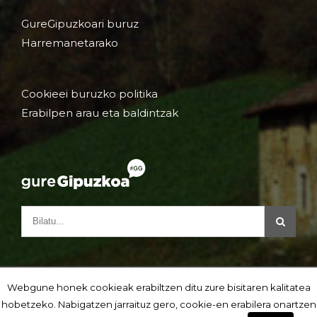
GureGipuzkoari buruz
Harremanetarako
Cookieei buruzko politika
Erabilpen arau eta baldintzak
Webgune honek cookieak erabiltzen ditu zure bisitaren kalitatea
hobetzeko. Nabigatzen jarraituz gero, cookie-en erabilera onartzen