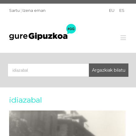
Sartu
|
Izena eman
EU
ES
idiazabal