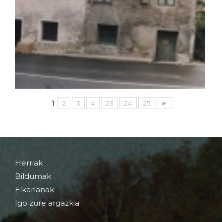
1
2
3
4
23
24
25
►
Herriak
Bildumak
Elkarlanak
Igo zure argazkia