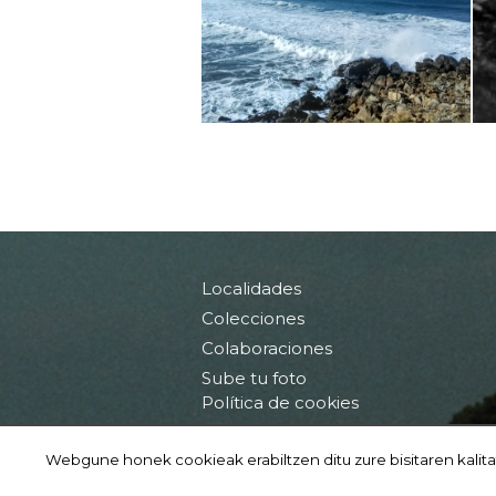
Localidades
Colecciones
Colaboraciones
Sube tu foto
Política de cookies
Condiciones de uso
Webgune honek cookieak erabiltzen ditu zure bisitaren kalita