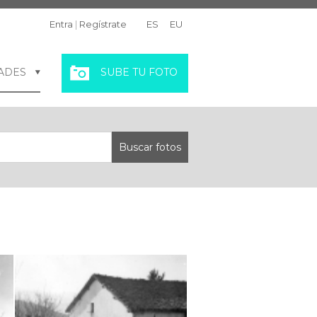
Entra
|
Regístrate
ES
EU
ADES
SUBE TU FOTO