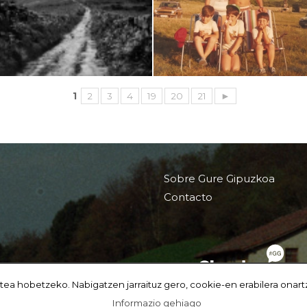
1
2
3
4
19
20
21
►
Sobre Gure Gipuzkoa
Contacto
tea hobetzeko. Nabigatzen jarraituz gero, cookie-en erabilera onart
Informazio gehiago