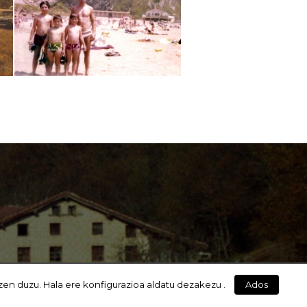
zen duzu. Hala ere konfigurazioa aldatu dezakezu .
Ados