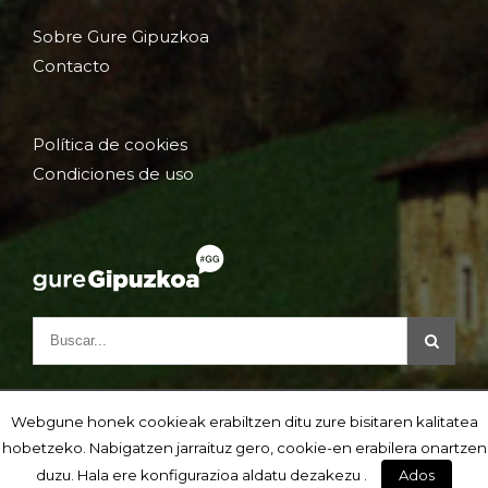
Sobre Gure Gipuzkoa
Contacto
Política de cookies
Condiciones de uso
Webgune honek cookieak erabiltzen ditu zure bisitaren kalitatea
hobetzeko. Nabigatzen jarraituz gero, cookie-en erabilera onartzen
duzu. Hala ere konfigurazioa aldatu dezakezu .
Ados