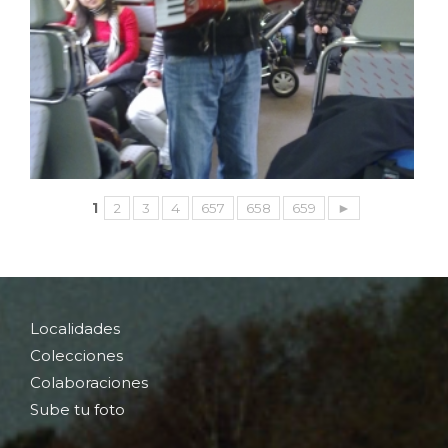
1
2
3
4
657
658
659
►
Localidades
Colecciones
Colaboraciones
Sube tu foto