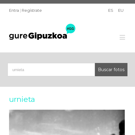
Entra
|
Regístrate
ES
EU
urnieta