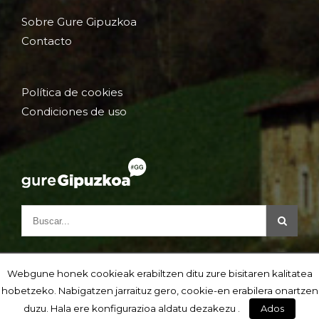
Sobre Gure Gipuzkoa
Contacto
Política de cookies
Condiciones de uso
Webgune honek cookieak erabiltzen ditu zure bisitaren kalitatea
hobetzeko. Nabigatzen jarraituz gero, cookie-en erabilera onartzen
duzu. Hala ere konfigurazioa aldatu dezakezu .
Ados