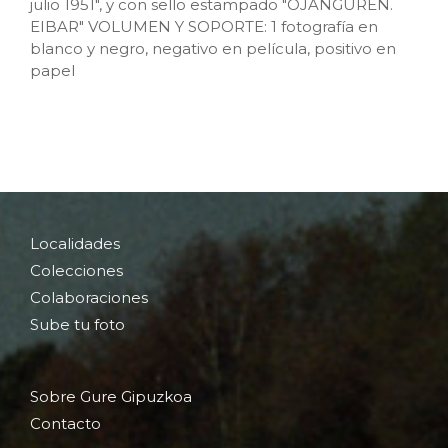
julio 1951", y con sello estampado "OJANGUREN.
EIBAR" VOLUMEN Y SOPORTE: 1 fotografía en
blanco y negro, negativo en película, positivo en
papel
Localidades
Colecciones
Colaboraciones
Sube tu foto
Sobre Gure Gipuzkoa
Contacto