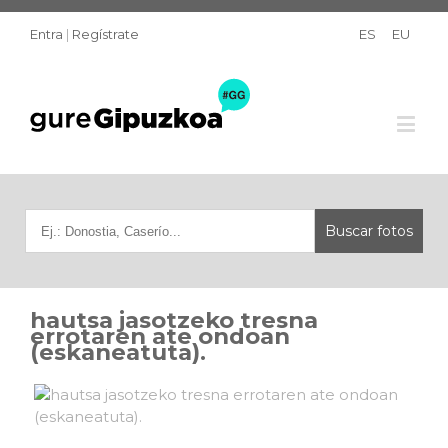
Entra
|
Regístrate
ES
EU
hautsa jasotzeko tresna
errotaren ate ondoan
(eskaneatuta).