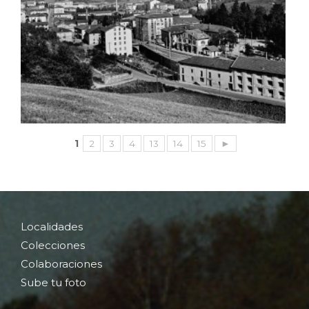
1
2
3
4
13
14
15
►
Localidades
Colecciones
Colaboraciones
Sube tu foto