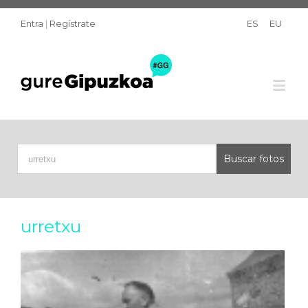
Entra
|
Regístrate
ES
EU
urretxu