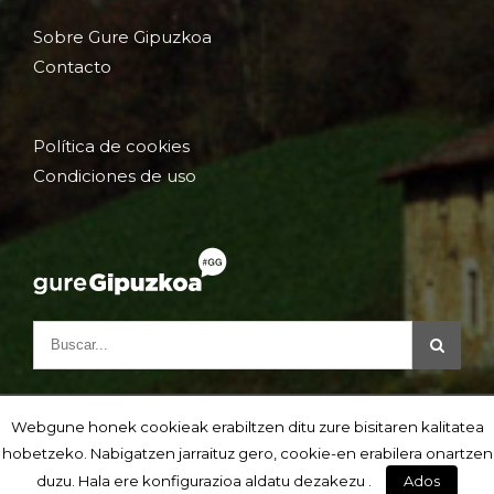
Sobre Gure Gipuzkoa
Contacto
Política de cookies
Condiciones de uso
Webgune honek cookieak erabiltzen ditu zure bisitaren kalitatea
hobetzeko. Nabigatzen jarraituz gero, cookie-en erabilera onartzen
duzu. Hala ere konfigurazioa aldatu dezakezu .
Ados