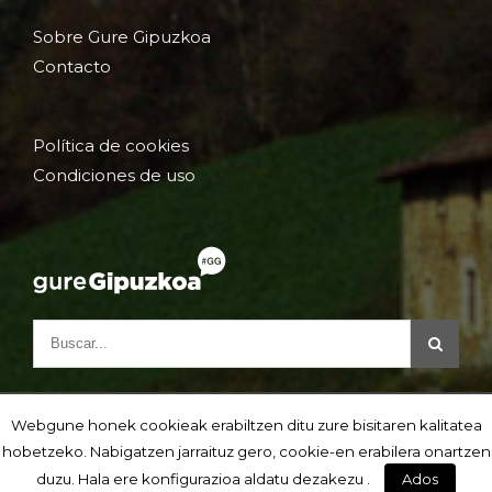
Sobre Gure Gipuzkoa
Contacto
Política de cookies
Condiciones de uso
Webgune honek cookieak erabiltzen ditu zure bisitaren kalitatea
hobetzeko. Nabigatzen jarraituz gero, cookie-en erabilera onartzen
duzu. Hala ere konfigurazioa aldatu dezakezu .
Ados