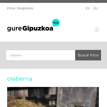
Entra
|
Regístrate
ES
EU
olaberria