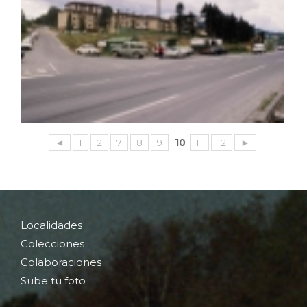
◄
1
2
7
8
9
10
11
12
►
Localidades
Colecciones
Colaboraciones
Sube tu foto