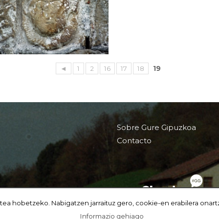
◄
1
2
16
17
18
19
Sobre Gure Gipuzkoa
Contacto
tea hobetzeko. Nabigatzen jarraituz gero, cookie-en erabilera onart
Informazio gehiago