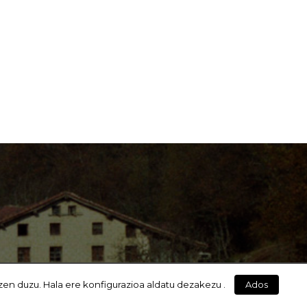
zen duzu. Hala ere konfigurazioa aldatu dezakezu .
Ados