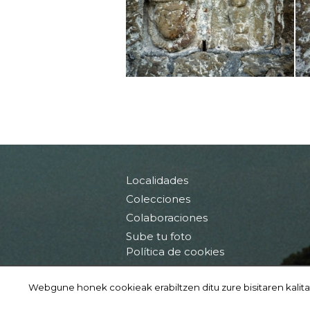
Localidades
Colecciones
Colaboraciones
Sube tu foto
Política de cookies
Condiciones de uso
Webgune honek cookieak erabiltzen ditu zure bisitaren kalita