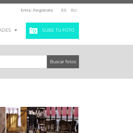
Entra
|
Regístrate
ES
EU
ADES
SUBE TU FOTO