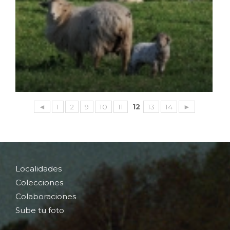
◄
1
2
9
10
11
12
13
14
►
Localidades
Colecciones
Colaboraciones
Sube tu foto