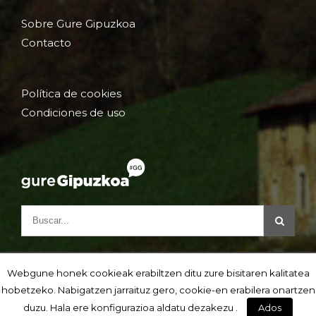
Sobre Gure Gipuzkoa
Contacto
Política de cookies
Condiciones de uso
Webgune honek cookieak erabiltzen ditu zure bisitaren kalitatea
hobetzeko. Nabigatzen jarraituz gero, cookie-en erabilera onartzen
duzu. Hala ere konfigurazioa aldatu dezakezu .
Ados