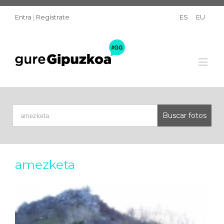
Entra
|
Regístrate
ES
EU
amezketa