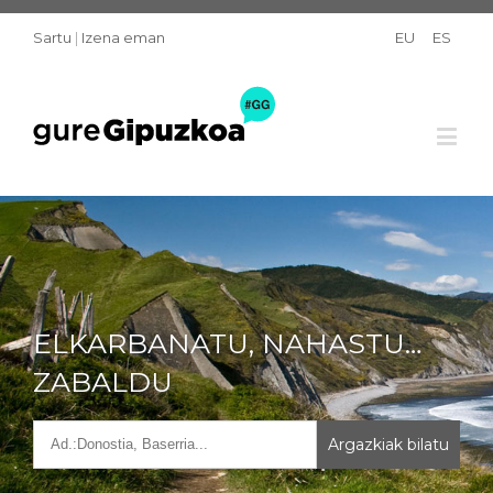
Sartu
|
Izena eman
EU
ES
ELKARBANATU, NAHASTU…
ZABALDU