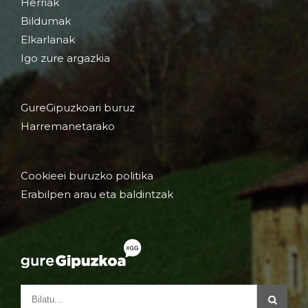
Herriak
Bildumak
Elkarlanak
Igo zure argazkia
GureGipuzkoari buruz
Harremanetarako
Cookieei buruzko politika
Erabilpen arau eta baldintzak