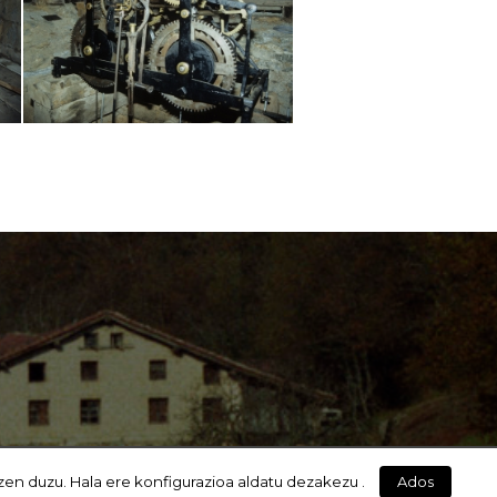
zen duzu. Hala ere konfigurazioa aldatu dezakezu .
Ados