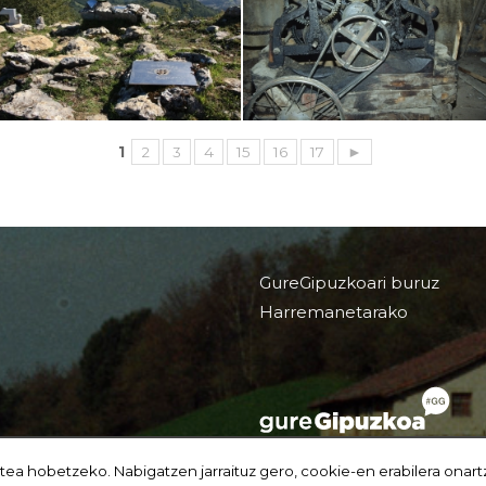
1
2
3
4
15
16
17
►
GureGipuzkoari buruz
Harremanetarako
tea hobetzeko. Nabigatzen jarraituz gero, cookie-en erabilera onart