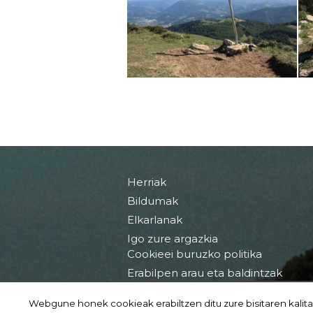
Herriak
Bildumak
Elkarlanak
Igo zure argazkia
Cookieei buruzko politika
Erabilpen arau eta baldintzak
Webgune honek cookieak erabiltzen ditu zure bisitaren kalita