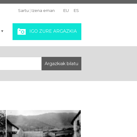
Sartu
|
Izena eman
EU
ES
IGO ZURE ARGAZKIA