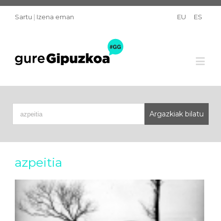
Sartu
|
Izena eman
EU
ES
azpeitia