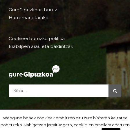
GureGipuzkoari buruz
Harremanetarako
Cookieei buruzko politika
Erabilpen arau eta baldintzak
Webgune honek cookieak erabiltzen ditu zure bisitaren kalitatea
hobetzeko. Nabigatzen jarraituz gero, cookie-en erabilera onartzen