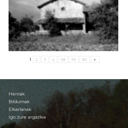
1
2
3
4
58
59
60
►
Herriak
Bildumak
Elkarlanak
Igo zure argazkia