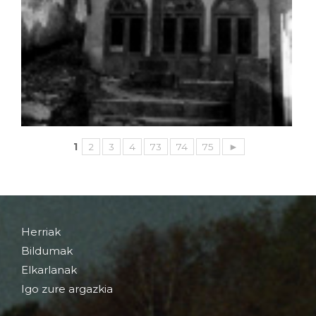
1
2
3
4
73
74
75
►
Herriak
Bildumak
Elkarlanak
Igo zure argazkia