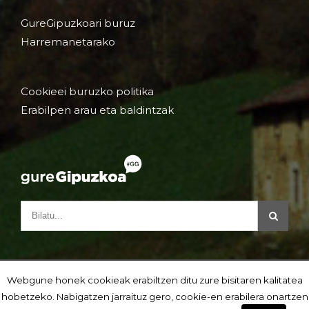
GureGipuzkoari buruz
Harremanetarako
Cookieei buruzko politika
Erabilpen arau eta baldintzak
Webgune honek cookieak erabiltzen ditu zure bisitaren kalitatea
hobetzeko. Nabigatzen jarraituz gero, cookie-en erabilera onartzen