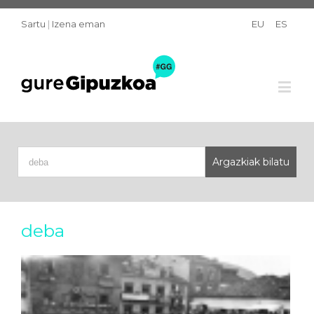
Sartu
|
Izena eman
EU
ES
deba