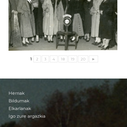
1
2
3
4
18
19
20
►
Herriak
Bildumak
Elkarlanak
Igo zure argazkia