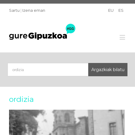
Sartu
|
Izena eman
EU
ES
ordizia