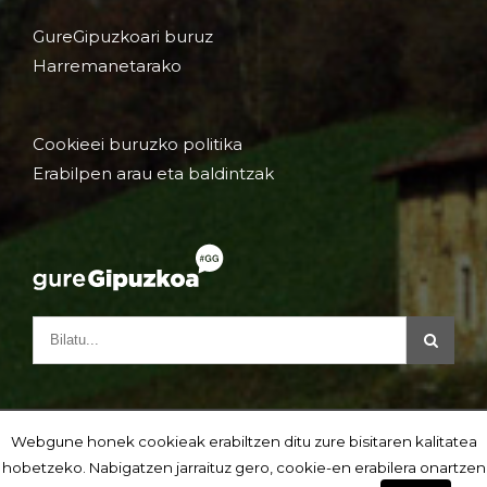
GureGipuzkoari buruz
Harremanetarako
Cookieei buruzko politika
Erabilpen arau eta baldintzak
Webgune honek cookieak erabiltzen ditu zure bisitaren kalitatea
hobetzeko. Nabigatzen jarraituz gero, cookie-en erabilera onartzen