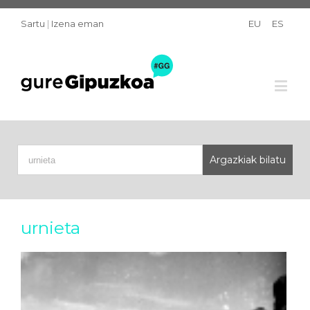
Sartu
|
Izena eman
EU
ES
urnieta