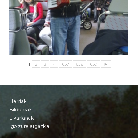
1
2
3
4
657
658
659
►
Herriak
Bildumak
Elkarlanak
Igo zure argazkia