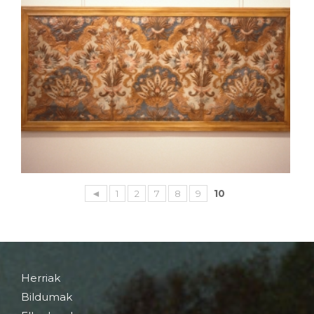
◄
1
2
7
8
9
10
Herriak
Bildumak