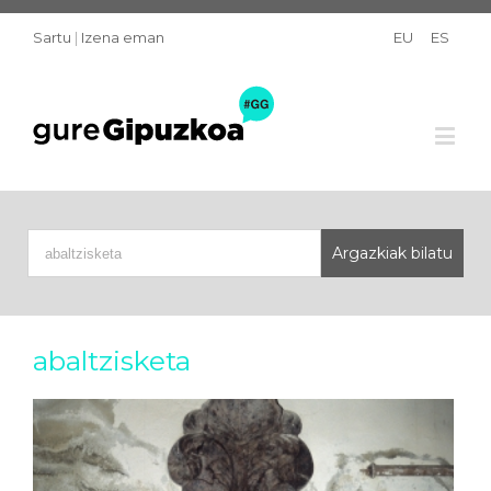
Sartu
|
Izena eman
EU
ES
abaltzisketa