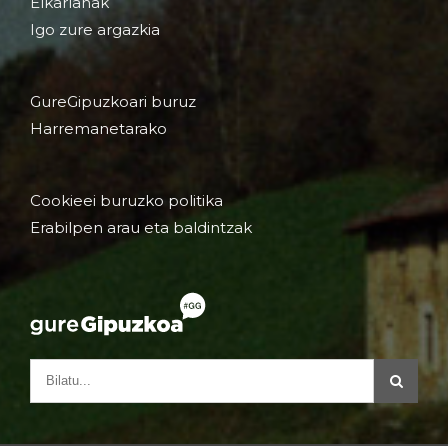
Elkarlanak
Igo zure argazkia
GureGipuzkoari buruz
Harremanetarako
Cookieei buruzko politika
Erabilpen arau eta baldintzak